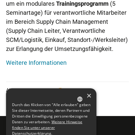
um ein modulares
Trainingsprogramm
(5
Seminartage) für verantwortliche Mitarbeiter
im Bereich Supply Chain Management
(Supply Chain Leiter, Verantwortliche
SCM/Logistik, Einkauf, Standort-/Werksleiter)
zur Erlangung der Umsetzungsfähigkeit.
Weitere Informationen
Alle
×
Veranstaltungen
Durch das Klicken von "Alle erlauben" geben
GERMAN
Sie dieser Internetseite, deren Partnern und
Dritten die Einwilligung personenbezogene
ENGLISH
Daten zu verarbeiten.
Weitere Hinweise
finden Sie unter unserer
Datenschutzerklärung.