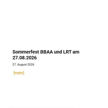
Sommerfest BBAA und LRT am
27.08.2026
27. August 2026
[mehr]
20250904_19Tag Luft Raumfahrt Regionen_275