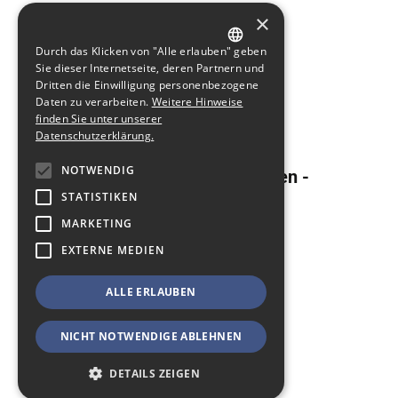
×
Durch das Klicken von "Alle erlauben" geben
GERMAN
Sie dieser Internetseite, deren Partnern und
Dritten die Einwilligung personenbezogene
ENGLISH
Daten zu verarbeiten.
Weitere Hinweise
finden Sie unter unserer
Datenschutzerklärung.
NOTWENDIG
1. Drohnenstammtisch Sachsen -
18.08.2026
STATISTIKEN
MARKETING
18. August 2026
EXTERNE MEDIEN
[mehr]
ALLE ERLAUBEN
Vorführung verschiedener Drohnensysteme
NICHT NOTWENDIGE ABLEHNEN
DETAILS ZEIGEN