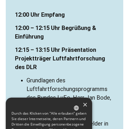
12:00 Uhr Empfang
12:00 – 12:15 Uhr Begrüßung &
Einführung
12:15 – 13:15 Uhr Präsentation
Projektträger Luftfahrtforschung
des DLR
Grundlagen des
Luftfahrtforschungsprogramms
des Bundes LuFo, Herr Jan Bode,
×
Leiter Projektträger
Durch das Klicken von "Alle erlauben" geben
Luftfahrtforschung
GERMAN
Sie dieser Internetseite, deren Partnern und
Thematische Handlungsfelder in
Dritten die Einwilligung personenbezogene
ENGLISH