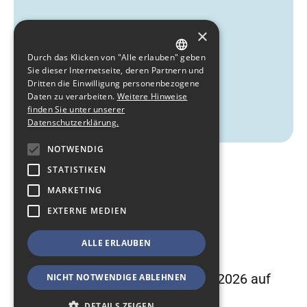
13:50 Uhr Fragen und
×
Antworten
Durch das Klicken von "Alle erlauben" geben
GERMAN
Sie dieser Internetseite, deren Partnern und
14:00 Uhr Ende der
Dritten die Einwilligung personenbezogene
ENGLISH
Daten zu verarbeiten.
Weitere Hinweise
Veranstaltung
finden Sie unter unserer
Datenschutzerklärung.
NOTWENDIG
STATISTIKEN
MARKETING
EXTERNE MEDIEN
ALLE ERLAUBEN
Registrierung
Die Anmeldung ist bis zum 09.03.2026 auf
NICHT NOTWENDIGE ABLEHNEN
unserer Homepage möglich.
DETAILS ZEIGEN