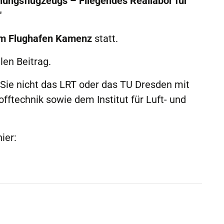
hungsflugzeugs – Fliegendes Reallabor für
"
am Flughafen Kamenz
statt.
en Beitrag.
 Sie nicht das LRT oder das TU Dresden mit
fftechnik sowie dem Institut für Luft- und
ier: