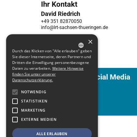
Ihr Kontakt
David Riedrich
+49 351 82870050
info@lrt-sachsen-thueringen.de
×
Durch das Klicken von "Alle erlauben" geben
GERMAN
Sie dieser Internetseite, deren Partnern und
Dritten die Einwilligung personenbezogene
ENGLISH
Daten zu verarbeiten.
Weitere Hinweise
finden Sie unter unserer
Event auf Ihren Social Media
Datenschutzerklärung.
Kanälen teilen
NOTWENDIG
STATISTIKEN
MARKETING
EXTERNE MEDIEN
ALLE ERLAUBEN