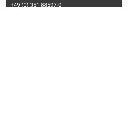
+49 (0) 351 88597-0
http://www.diehl.com/aviation
Branche
Luftfahrt
Kompetenzen
Entwicklung und Qualifizierung von
Luft- und Raumfahrttechnik
Fertigung und Engineering
Forschung und Entwicklung
Zurück zur
Übersicht