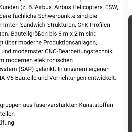
Kunden (z. B. Airbus, Airbus Helicopters, ESW,
ndere fachliche Schwerpunkte sind die
ümmten Sandwich-Strukturen, CFK-Profilen
n. Bauteilgrößen bis 8 m x 2 m sind
ügt über moderne Produktionsanlagen,
n und modernster CNC-Bearbeitungstechnik.
em modernen elektronischen
ystem (SAP) gelenkt. In unserem eigenen
A V5 Bauteile und Vorrichtungen entwickelt.
ugruppen aus faserverstärkten Kunststoffen
teilen
rüfung