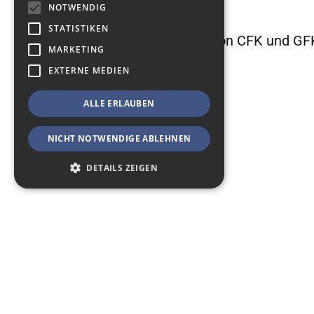
NOTWENDIG
Werkstofflabor
STATISTIKEN
CNC-Bearbeitung von CFK und GF
MARKETING
EXTERNE MEDIEN
ALLE ERLAUBEN
NICHT NOTWENDIGE ABLEHNEN
DETAILS ZEIGEN
Zurück zur
Notwendig
Statistiken
Marketing
Übersicht
Externe Medien
Notwendige Cookies ermöglichen
grundlegende Webseiten-Funktionalitäten,
wie das Nutzerlogin oder die
Accountverwaltung. Ohne die notwendigen
Cookies kann die Webseite nicht