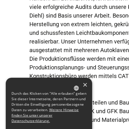
viele erfolgreiche Audits durch unsere 
Diehl) sind Basis unserer Arbeit. Beso
Herstellung von extrem leichten, gekr
und schussfesten Leichtbaukomponente
realisierbar. Unser Unternehmen verf
ausgestattet mit mehreren Autoklave
Die Produktionsflüsse werden mit ein
Produktionsplanungs- und Steuerungss
Konstruktionsbüro werden mittels CATI
×
Services:
Durch das Klicken von "Alle erlauben" geben
GERMAN
Sie dieser Internetseite, deren Partnern und
Herstellung von Bauteilen und Ba
Dritten die Einwilligung personenbezogene
ENGLISH
Daten zu verarbeiten.
Weitere Hinweise
Entwicklung von CFK und GFK Bau
finden Sie unter unserer
Qualitätssicherung und Materialp
Datenschutzerklärung.
Ultraschallprüfung